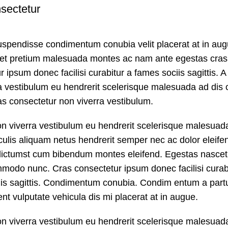
sectetur
uspendisse condimentum conubia velit placerat at in au
uet pretium malesuada montes ac nam ante egestas cras
 ipsum donec facilisi curabitur a fames sociis sagittis. A
a vestibulum eu hendrerit scelerisque malesuada ad dis 
ras consectetur non viverra vestibulum.
on viverra vestibulum eu hendrerit scelerisque malesuad
aculis aliquam netus hendrerit semper nec ac dolor eleife
dictumst cum bibendum montes eleifend. Egestas nascet
odo nunc. Cras consectetur ipsum donec facilisi curab
is sagittis. Condimentum conubia. Condim entum a partu
ent vulputate vehicula dis mi placerat at in augue.
on viverra vestibulum eu hendrerit scelerisque malesuad