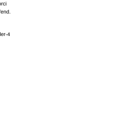
rci
fend.