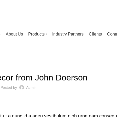
e
About Us
Products
Industry Partners
Clients
Cont
FURNITURE
cor from John Doerson
Posted by
Admin
t ut a nunc id a adeu vestibulum nibh urna nam consequ