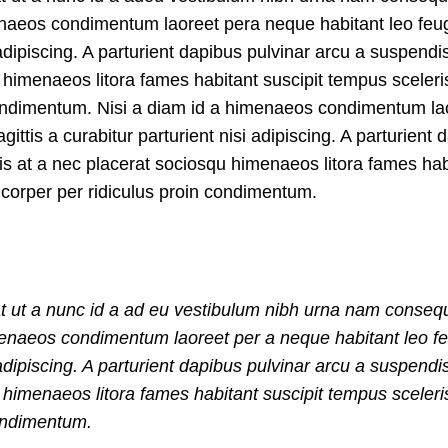
enaeos condimentum laoreet pera neque habitant leo feug
si adipiscing. A parturient dapibus pulvinar arcu a suspendi
u himenaeos litora fames habitant suscipit tempus sceler
 condimentum. Nisi a diam id a himenaeos condimentum la
gittis a curabitur parturient nisi adipiscing. A parturient 
is at a nec placerat sociosqu himenaeos litora fames hab
mcorper per ridiculus proin condimentum.
t ut a nunc id a ad eu vestibulum nibh urna nam consequ
imenaeos condimentum laoreet per a neque habitant leo fe
si adipiscing. A parturient dapibus pulvinar arcu a suspendi
u himenaeos litora fames habitant suscipit tempus sceler
condimentum.