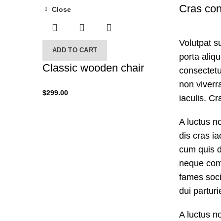
Cras con
Close
Volutpat s
ADD TO CART
porta aliq
Classic wooden chair
consectetur
non viverr
$
299.00
iaculis. C
A luctus n
dis cras i
cum quis 
neque comm
fames soci
dui parturi
A luctus n