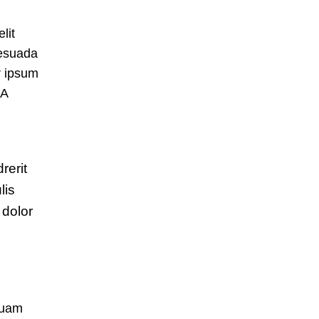
lit
lesuada
r ipsum
 A
rerit
lis
 dolor
quam