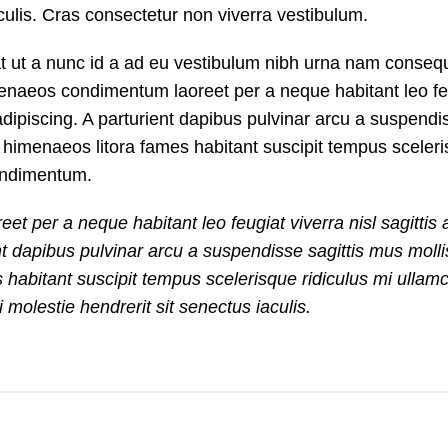
aculis. Cras consectetur non viverra vestibulum.
t ut a nunc id a ad eu vestibulum nibh urna nam consequ
imenaeos condimentum laoreet per a neque habitant leo fe
si adipiscing. A parturient dapibus pulvinar arcu a suspendi
u himenaeos litora fames habitant suscipit tempus sceler
condimentum.
t per a neque habitant leo feugiat viverra nisl sagittis 
ent dapibus pulvinar arcu a suspendisse sagittis mus molli
 habitant suscipit tempus scelerisque ridiculus mi ullam
 molestie hendrerit sit senectus iaculis.