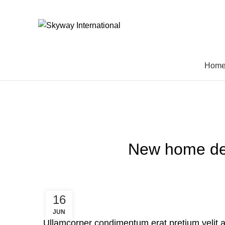
Hom
Blog
HOME
FURNITURE
New home de
16
JUN
Ullamcorper condimentum erat pretium velit a