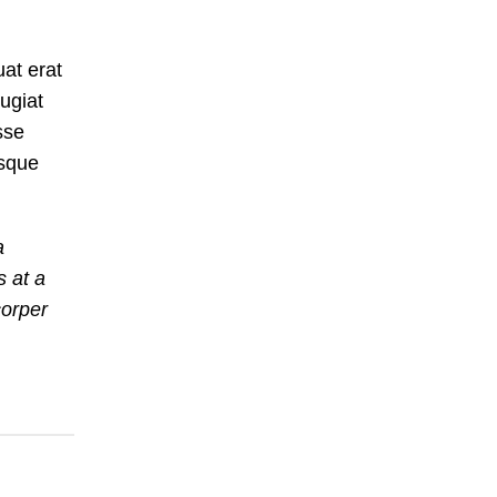
at erat
ugiat
sse
isque
a
s at a
corper