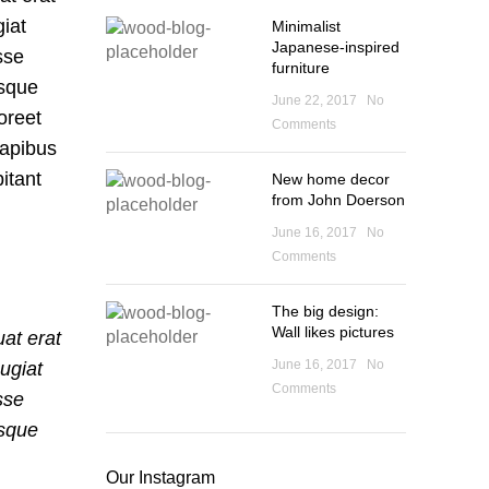
iat
Minimalist
Japanese-inspired
sse
furniture
isque
June 22, 2017
No
oreet
Comments
dapibus
itant
New home decor
from John Doerson
June 16, 2017
No
Comments
The big design:
Wall likes pictures
at erat
June 16, 2017
No
ugiat
Comments
sse
isque
Our Instagram