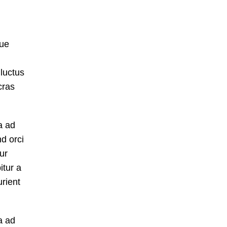
gue
 luctus
cras
a ad
nd orci
ur
itur a
rient
a ad