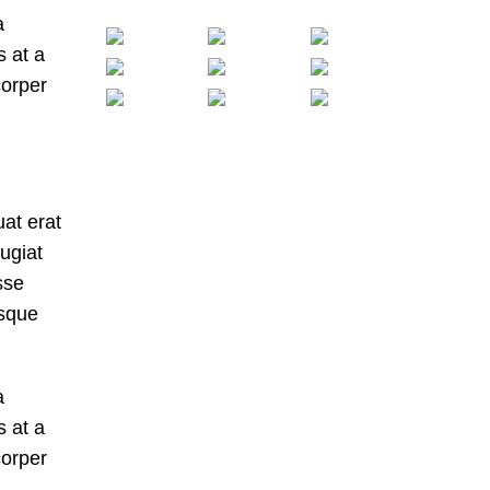
a
s at a
corper
at erat
ugiat
sse
isque
a
s at a
corper