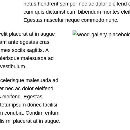
netus hendrerit semper nec ac dolor eleifend o
cum quis dictumst cum bibendum montes elei
Egestas nascetur neque commodo nunc.
it placerat at in augue
nam ante egestas cras
mes sociis sagittis. A
celerisque malesuada ad
 vestibulum.
 scelerisque malesuada ad
er nec ac dolor eleifend
 eleifend. Egestas
tur ipsum donec facilisi
tum conubia. Condim entum
dis mi placerat at in augue.