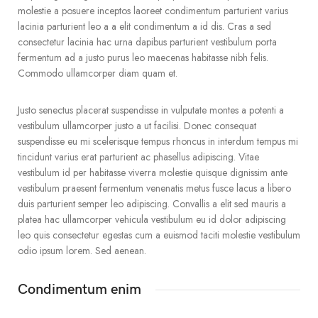
molestie a posuere inceptos laoreet condimentum parturient varius
lacinia parturient leo a a elit condimentum a id dis. Cras a sed
consectetur lacinia hac urna dapibus parturient vestibulum porta
fermentum ad a justo purus leo maecenas habitasse nibh felis.
Commodo ullamcorper diam quam et.
Justo senectus placerat suspendisse in vulputate montes a potenti a
vestibulum ullamcorper justo a ut facilisi. Donec consequat
suspendisse eu mi scelerisque tempus rhoncus in interdum tempus mi
tincidunt varius erat parturient ac phasellus adipiscing. Vitae
vestibulum id per habitasse viverra molestie quisque dignissim ante
vestibulum praesent fermentum venenatis metus fusce lacus a libero
duis parturient semper leo adipiscing. Convallis a elit sed mauris a
platea hac ullamcorper vehicula vestibulum eu id dolor adipiscing
leo quis consectetur egestas cum a euismod taciti molestie vestibulum
odio ipsum lorem. Sed aenean.
Condimentum enim