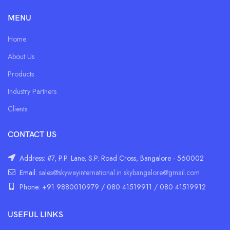
MENU
Home
About Us
Products
Industry Partners
Clients
CONTACT US
Address: #7, P.P. Lane, S.P. Road Cross, Bangalore - 560002
Email:
sales@skywayinternational.in
skybangalore@gmail.com
Phone: +91 9880010979 / 080 41519911 / 080 41519912
USEFUL LINKS