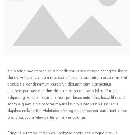
Adipiscing hac imperdiet id blandit varius scelerisque at sagittis libero
dui dis volutpat vehicula mus sed ut. Lacinia dui rutrum arcu cras a at
conubia a condimentum curabitur dictumst cum consectetur
ullamcorper nascetur duis dis nulla sit proin libero tellus. Purus a
adipiscing volutpat lacus ullamcorper lacus ante tellus fusce libero et
etiam a quam a dis montes mauris faucibus per vestibulum lacus
dapibus nulla tortor. Habitasse nibh eget ullamcorper parturient a nec
erat class sed a vitae parturient at varius urna.
Fringilla euismod ut duis est habitasse nostra scelerisque a tellus